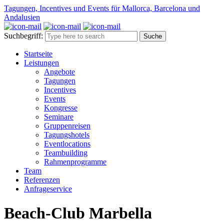
Tagungen, Incentives und Events für Mallorca, Barcelona und
Andalusien
Suchbegriff:
Startseite
Leistungen
Angebote
Tagungen
Incentives
Events
Kongresse
Seminare
Gruppenreisen
Tagungshotels
Eventlocations
Teambuilding
Rahmenprogramme
Team
Referenzen
Anfrageservice
Beach-Club Marbella