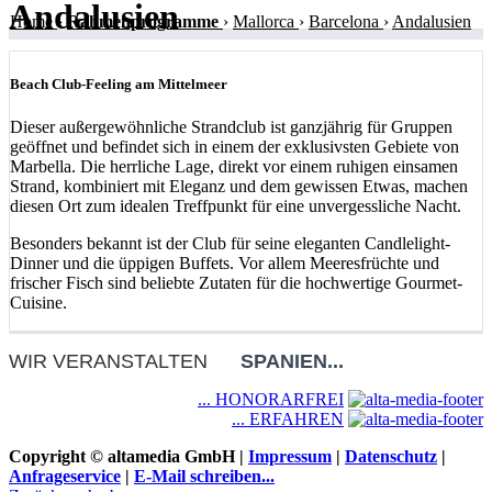
Andalusien
Home
›
Rahmenprogramme
›
Mallorca
›
Barcelona
›
Andalusien
Beach Club-Feeling am Mittelmeer
Dieser außergewöhnliche Strandclub ist ganzjährig für Gruppen
geöffnet und befindet sich in einem der exklusivsten Gebiete von
Marbella. Die herrliche Lage, direkt vor einem ruhigen einsamen
Strand, kombiniert mit Eleganz und dem gewissen Etwas, machen
diesen Ort zum idealen Treffpunkt für eine unvergessliche Nacht.
Besonders bekannt ist der Club für seine eleganten Candlelight-
Dinner und die üppigen Buffets. Vor allem Meeresfrüchte und
frischer Fisch sind beliebte Zutaten für die hochwertige Gourmet-
Cuisine.
WIR VERANSTALTEN
SPANIEN...
... HONORARFREI
... ERFAHREN
Copyright © altamedia GmbH |
Impressum
|
Datenschutz
|
Anfrageservice
|
E-Mail schreiben...