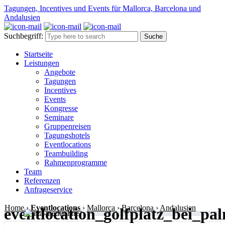
Tagungen, Incentives und Events für Mallorca, Barcelona und
Andalusien
Suchbegriff:
Startseite
Leistungen
Angebote
Tagungen
Incentives
Events
Kongresse
Seminare
Gruppenreisen
Tagungshotels
Eventlocations
Teambuilding
Rahmenprogramme
Team
Referenzen
Anfrageservice
Home
›
Eventlocations
›
Mallorca
›
Barcelona
›
Andalusien
eventlocation_golfplatz_bei_pa